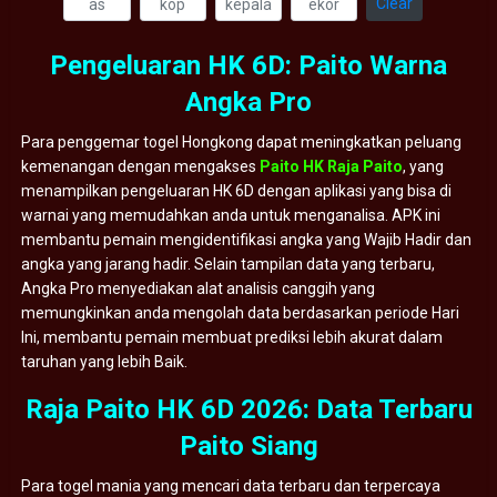
Clear
Pengeluaran HK 6D: Paito Warna
Angka Pro
Para penggemar togel Hongkong dapat meningkatkan peluang
kemenangan dengan mengakses
Paito HK Raja Paito
, yang
menampilkan pengeluaran HK 6D dengan aplikasi yang bisa di
warnai yang memudahkan anda untuk menganalisa. APK ini
membantu pemain mengidentifikasi angka yang Wajib Hadir dan
angka yang jarang hadir. Selain tampilan data yang terbaru,
Angka Pro menyediakan alat analisis canggih yang
memungkinkan anda mengolah data berdasarkan periode Hari
Ini, membantu pemain membuat prediksi lebih akurat dalam
taruhan yang lebih Baik.
Raja Paito HK 6D 2026: Data Terbaru
Paito Siang
Para togel mania yang mencari data terbaru dan terpercaya