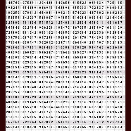
1
4
5
7
6
0
6
0
7
5
3
9
1
1
2
0
4
4
3
8
2
3
4
0
6
5
8
4
6
1
5
5
2
2
4
0
6
9
9
3
4
7
7
2
5
1
9
5
5
5
9
3
2
4
4
8
9
5
4
1
8
9
8
0
1
6
9
4
3
7
3
6
3
8
9
1
1
6
5
5
0
0
3
3
7
0
2
8
3
7
1
9
6
0
0
9
2
2
1
8
0
2
5
0
5
0
7
8
6
1
2
3
6
5
4
8
8
1
9
8
9
6
2
1
7
8
5
7
4
0
2
3
5
4
3
7
9
8
2
1
0
6
8
2
1
3
4
1
5
3
5
5
9
5
3
4
2
2
0
7
7
5
1
9
8
6
7
4
1
9
4
8
5
7
3
5
1
6
0
8
4
3
8
6
3
9
4
1
5
2
1
6
4
0
6
6
3
2
7
8
8
0
8
7
9
1
8
3
6
9
5
7
1
5
4
2
6
1
2
7
4
8
3
2
3
1
2
5
3
4
7
6
7
8
0
1
1
2
4
5
1
6
3
7
1
8
6
7
8
4
6
1
0
3
2
4
9
4
4
9
0
6
2
2
9
2
1
8
3
4
7
0
7
8
6
7
0
5
5
1
2
1
5
9
9
7
7
6
3
1
1
2
9
2
7
2
9
8
0
0
0
5
9
1
2
4
2
6
8
5
0
1
6
2
8
1
4
6
9
5
0
5
6
2
3
0
9
4
4
2
1
2
2
3
6
9
9
5
2
8
5
4
9
3
3
9
7
5
6
2
0
8
7
6
1
7
8
0
7
7
2
9
9
9
1
5
6
8
8
2
1
2
6
1
9
7
8
6
7
9
4
2
9
3
3
5
4
8
3
2
0
2
1
7
3
0
6
9
6
6
5
8
4
4
7
2
3
6
2
0
7
2
9
0
2
9
7
1
4
5
6
6
6
7
4
0
4
2
1
1
4
0
7
7
5
0
2
1
8
3
2
7
8
2
9
6
6
3
3
4
7
1
0
1
1
8
6
9
4
5
0
5
3
1
6
3
8
8
7
5
5
8
7
2
8
1
5
1
4
4
6
5
2
6
0
2
6
7
0
7
4
0
9
5
9
0
9
2
6
0
1
2
1
3
5
9
6
2
8
7
6
3
1
3
6
6
2
8
3
8
5
0
2
7
9
9
1
7
8
3
0
3
0
5
1
0
7
6
4
1
4
2
5
0
3
3
0
7
0
3
1
4
5
4
1
7
9
8
9
8
7
1
9
1
4
8
3
7
6
5
8
9
0
9
2
3
4
4
1
0
1
0
7
5
9
3
3
6
7
9
8
2
2
8
1
6
2
3
0
3
5
8
4
5
2
8
0
1
1
4
5
9
6
3
0
3
7
2
1
3
9
3
3
0
1
6
3
5
4
9
5
6
4
7
7
3
1
2
8
0
9
5
1
6
7
2
3
3
1
5
6
0
3
5
1
8
7
6
1
9
2
5
8
5
4
6
0
7
4
1
2
3
0
6
4
1
2
4
6
0
9
1
8
4
2
6
7
8
8
2
9
3
3
6
1
3
0
5
2
7
5
2
6
4
3
8
2
3
5
2
0
8
9
8
4
2
2
3
2
2
4
3
1
9
1
4
7
2
9
6
1
5
3
1
4
5
8
0
9
4
6
1
0
7
3
3
5
2
7
1
8
3
9
9
6
6
4
2
5
8
7
7
5
1
6
0
8
3
8
2
2
5
9
3
5
3
8
7
1
5
6
8
6
5
4
8
0
7
6
3
9
5
9
3
2
6
0
6
0
1
7
6
2
4
6
2
8
6
9
7
1
8
0
7
4
9
1
6
7
3
2
9
4
4
7
2
5
7
2
7
6
4
1
2
9
7
0
7
6
4
1
8
3
5
4
0
4
4
7
1
6
3
0
3
3
6
4
8
8
7
6
2
1
6
7
0
4
4
8
5
3
2
2
6
8
0
9
7
3
6
1
7
2
3
5
7
5
2
7
6
0
8
8
9
2
2
3
7
8
1
3
8
2
1
2
0
3
4
0
4
2
9
9
0
1
2
3
0
1
7
4
9
6
6
7
8
2
6
0
1
1
8
3
9
0
8
9
8
4
2
3
7
2
3
5
4
6
8
3
5
0
5
6
7
6
0
0
8
8
7
0
9
8
6
2
8
4
2
1
9
2
0
2
4
1
5
0
8
4
3
4
0
3
6
0
5
5
0
0
9
1
4
9
4
5
8
4
4
9
2
2
9
1
0
2
2
5
7
1
5
7
9
5
6
2
9
8
8
0
4
0
4
1
3
9
1
7
1
8
7
4
3
9
6
8
5
1
6
5
2
9
0
9
7
0
6
1
0
4
4
4
6
8
0
2
9
2
9
8
0
3
5
3
8
6
0
7
6
0
9
9
3
0
2
4
8
8
7
2
0
3
5
2
0
2
3
9
7
2
6
2
8
4
9
0
7
2
5
7
1
5
2
4
4
2
6
5
5
3
9
3
5
8
5
4
5
2
6
7
4
7
4
9
6
7
0
7
8
1
3
3
2
6
8
2
0
5
8
0
5
5
0
2
1
6
3
4
7
9
3
8
4
5
0
5
3
8
0
6
3
6
9
9
3
6
1
8
2
1
2
1
1
9
2
6
8
1
6
7
5
6
8
5
7
2
2
9
4
4
8
5
3
7
8
9
2
2
3
5
4
0
2
0
2
2
0
9
6
5
6
2
1
4
3
2
1
2
3
9
2
2
7
8
4
3
6
6
5
8
3
8
2
4
1
0
3
7
8
6
9
1
6
7
6
0
6
1
8
8
4
5
6
2
3
0
3
9
6
5
2
9
8
1
2
8
0
8
2
8
6
0
3
4
7