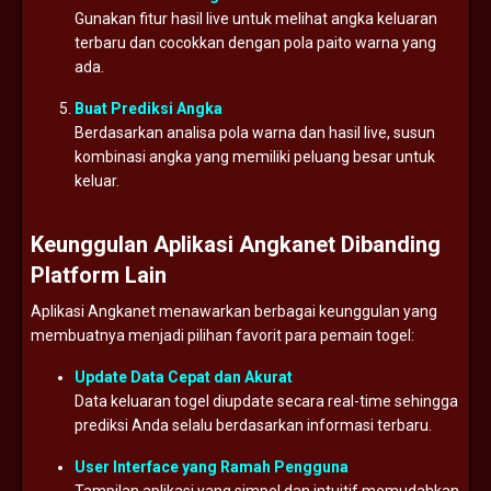
Gunakan fitur hasil live untuk melihat angka keluaran
terbaru dan cocokkan dengan pola paito warna yang
ada.
Buat Prediksi Angka
Berdasarkan analisa pola warna dan hasil live, susun
kombinasi angka yang memiliki peluang besar untuk
keluar.
Keunggulan Aplikasi Angkanet Dibanding
Platform Lain
Aplikasi Angkanet menawarkan berbagai keunggulan yang
membuatnya menjadi pilihan favorit para pemain togel:
Update Data Cepat dan Akurat
Data keluaran togel diupdate secara real-time sehingga
prediksi Anda selalu berdasarkan informasi terbaru.
User Interface yang Ramah Pengguna