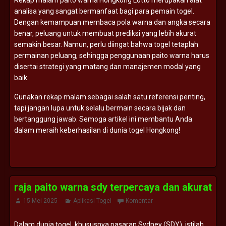
Rekap malam paito warna Hongkong Lotto merupakan alat
analisa yang sangat bermanfaat bagi para pemain togel.
Dengan kemampuan membaca pola warna dan angka secara
benar, peluang untuk membuat prediksi yang lebih akurat
semakin besar. Namun, perlu diingat bahwa togel tetaplah
permainan peluang, sehingga penggunaan paito warna harus
disertai strategi yang matang dan manajemen modal yang
baik.
Gunakan rekap malam sebagai salah satu referensi penting,
tapi jangan lupa untuk selalu bermain secara bijak dan
bertanggung jawab. Semoga artikel ini membantu Anda
dalam meraih keberhasilan di dunia togel Hongkong!
raja paito warna sdy terpercaya dan akurat
15 Mei 2025
Aplikasi Togel
Komentar
Dalam dunia togel, khususnya pasaran Sydney (SDY), istilah