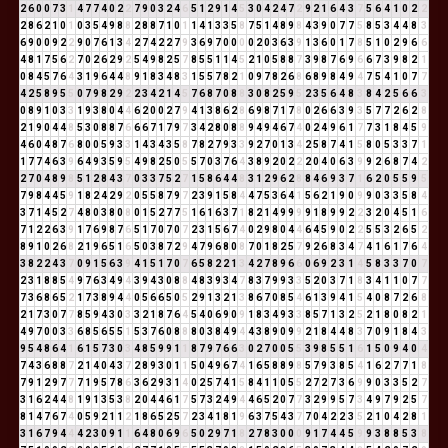
2
6
0
0
7
3
1
4
7
7
4
0
2
2
7
9
0
3
2
4
6
5
1
2
9
1
4
5
3
0
4
2
4
7
2
9
2
1
6
4
3
7
5
6
4
1
0
2
2
2
8
6
2
1
0
1
0
3
5
4
9
8
8
2
8
8
7
1
0
1
1
4
1
3
3
5
8
7
5
1
4
8
9
8
4
3
9
0
7
7
5
8
5
3
4
4
8
3
6
9
0
0
9
2
2
9
0
7
6
1
3
4
2
7
4
2
2
7
9
3
6
9
7
0
0
0
0
2
0
3
6
3
9
1
3
6
0
1
7
8
5
1
0
2
9
6
6
4
8
1
7
5
6
2
7
0
2
6
2
9
2
5
4
9
8
2
5
7
8
5
5
1
1
4
5
2
1
0
5
8
8
7
3
9
8
7
6
9
6
6
7
3
9
8
2
1
0
8
4
5
7
6
4
3
1
9
6
4
4
8
9
1
8
3
4
8
3
1
5
5
7
8
2
1
0
9
7
8
2
6
8
6
8
9
8
4
9
4
7
5
4
1
0
7
7
4
2
5
8
9
5
5
0
7
9
8
2
9
2
2
3
4
2
1
4
5
7
6
8
7
0
8
8
3
0
8
2
5
9
5
2
3
5
6
4
8
3
8
4
2
5
6
6
3
0
8
9
1
0
3
3
1
9
3
8
0
4
4
6
2
0
0
2
7
9
4
1
3
8
6
2
8
6
9
8
7
1
7
8
0
2
6
6
3
9
3
5
7
7
2
6
2
8
2
1
9
0
4
4
8
5
3
0
8
8
7
6
6
6
7
1
7
9
7
3
4
2
8
0
8
8
9
4
9
4
6
7
4
0
2
4
9
6
1
7
7
3
1
8
4
5
9
4
6
0
4
8
7
6
8
0
0
5
9
3
3
1
4
3
4
3
5
8
7
8
2
7
9
3
3
9
2
7
0
1
3
4
2
5
8
7
4
1
5
8
0
5
3
3
7
1
1
7
7
4
6
3
9
6
4
9
3
5
9
5
4
9
8
2
5
0
5
5
7
0
3
7
6
4
3
8
9
2
0
2
2
2
0
4
0
6
3
9
9
2
6
8
7
4
2
2
7
0
4
8
9
8
5
1
2
8
4
3
7
0
3
3
7
5
2
7
1
5
8
6
4
4
8
3
1
2
9
6
2
8
8
4
6
9
3
7
1
6
2
0
5
5
9
5
7
9
8
4
4
5
9
1
8
2
4
2
9
2
0
5
5
8
7
9
7
2
3
9
1
5
8
4
4
7
5
3
6
4
1
5
6
2
1
9
0
9
9
0
3
3
5
8
4
3
7
1
4
5
2
7
4
8
0
3
8
0
8
0
1
5
2
7
7
5
1
6
1
6
3
7
1
8
2
1
4
9
9
9
9
1
8
9
9
2
2
3
2
0
4
5
1
6
7
1
2
2
6
3
9
1
7
6
9
8
7
6
5
1
7
0
7
0
7
2
3
1
5
6
7
4
0
2
9
8
0
4
4
6
4
5
9
0
2
2
5
5
3
2
6
5
2
8
9
1
0
2
6
8
2
1
9
6
5
1
6
5
0
3
8
7
2
9
4
7
9
6
8
0
8
7
0
1
8
2
5
7
9
2
6
8
3
4
7
4
1
6
1
7
6
4
3
8
2
2
4
3
7
0
9
1
5
6
3
9
4
1
5
1
7
0
7
6
5
8
2
2
1
3
4
2
7
8
9
6
6
0
6
9
2
3
1
4
5
8
3
3
7
0
7
2
3
1
8
8
5
4
9
7
6
3
4
9
4
3
9
4
3
0
8
8
4
8
3
9
3
4
7
8
3
7
9
9
3
3
5
2
0
3
7
1
8
3
4
1
1
0
7
7
7
3
6
8
6
5
2
1
7
3
8
9
4
4
0
5
6
6
5
0
5
2
9
1
3
2
1
3
8
6
7
0
8
5
4
6
1
3
9
4
1
5
4
0
8
7
2
6
8
2
1
7
3
0
7
7
8
5
9
4
3
0
3
3
2
1
8
7
6
4
5
4
0
6
9
0
9
1
8
3
4
9
3
3
8
5
7
1
3
2
5
2
1
8
0
8
2
1
4
9
7
0
0
3
3
6
8
5
6
5
5
1
5
3
7
6
0
8
8
8
0
3
8
4
9
4
4
3
8
9
0
9
9
2
1
8
4
4
8
3
7
0
9
1
8
4
3
9
5
4
8
6
4
1
6
1
5
7
3
0
3
4
8
5
9
9
1
1
8
7
9
7
6
6
3
0
2
7
0
0
5
5
3
9
8
5
5
1
6
1
5
0
9
4
0
4
7
4
3
6
8
8
7
2
1
4
0
4
3
7
2
8
9
3
0
1
1
5
0
4
9
6
7
4
1
6
5
8
8
9
8
5
7
9
3
8
5
4
1
6
2
7
7
1
8
7
9
1
2
9
7
7
7
1
9
5
7
8
6
3
6
2
9
3
1
4
0
2
5
7
4
1
5
8
4
1
1
0
5
5
2
7
2
7
3
6
9
9
0
3
3
5
2
7
3
1
6
2
4
4
8
1
9
1
3
5
3
8
2
0
4
4
6
1
7
5
7
3
2
4
9
4
4
6
5
2
0
7
7
3
2
9
9
5
7
3
4
9
7
9
2
5
7
8
1
4
7
6
7
4
0
5
9
2
1
1
2
1
8
6
5
2
5
7
2
3
4
1
8
1
9
6
3
7
5
4
3
7
7
0
4
2
2
3
5
2
1
0
4
2
8
1
3
1
6
7
9
4
4
4
2
3
0
9
1
1
6
4
8
0
6
9
6
5
0
2
9
7
1
8
2
7
8
3
0
0
0
9
1
7
4
4
5
9
9
3
8
8
5
3
8