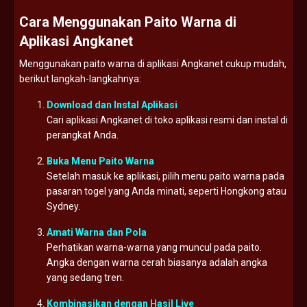
Cara Menggunakan Paito Warna di
Aplikasi Angkanet
Menggunakan paito warna di aplikasi Angkanet cukup mudah,
berikut langkah-langkahnya:
Download dan Instal Aplikasi
Cari aplikasi Angkanet di toko aplikasi resmi dan instal di
perangkat Anda.
Buka Menu Paito Warna
Setelah masuk ke aplikasi, pilih menu paito warna pada
pasaran togel yang Anda minati, seperti Hongkong atau
Sydney.
Amati Warna dan Pola
Perhatikan warna-warna yang muncul pada paito.
Angka dengan warna cerah biasanya adalah angka
yang sedang tren.
Kombinasikan dengan Hasil Live