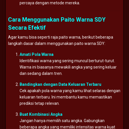
percaya dengan metode mereka.
Cara Menggunakan Paito Warna SDY
Secara Efektif
Agar kamu bisa seperti raja paito warna, berikut beberapa
langkah dasar dalam menggunakan paito warna SDY:
Amati Pola Warna
Identifikasi warna yang sering muncul berturut-turut.
Warna ini biasanya mewakili angka yang sering keluar
dan sedang dalam tren.
Bandingkan dengan Data Keluaran Terbaru
Cek apakah pola warna yang kamu lihat selaras dengan
keluaran terbaru. Ini membantu kamu memastikan
prediksi tetap relevan.
Buat Kombinasi Angka
Jangan hanya memilih satu angka. Gabungkan
beberapa angka yang memiliki intensitas warna kuat